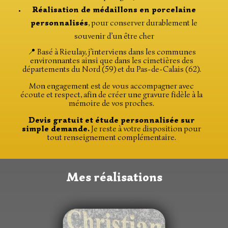
Réalisation de médaillons en porcelaine
personnalisés
, pour conserver durablement le
souvenir d’un être cher
📍 Basé à Rieulay, j’interviens dans les communes
environnantes ainsi que dans les cimetières des
départements du Nord (59) et du Pas-de-Calais (62).
Mon engagement est de vous accompagner avec
écoute et respect, afin de créer une gravure fidèle à la
mémoire de vos proches.
Devis gratuit et étude personnalisée sur
simple demande.
Je reste à votre disposition pour
tout renseignement complémentaire.
Mes réalisations