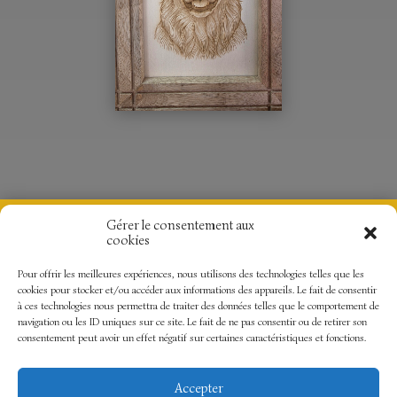
Gérer le consentement aux
Créati-Grav’
cookies
69 rue des Sarts
59870 RIEULAY
06.30.59.12.23
Pour offrir les meilleures expériences, nous utilisons des technologies telles que les
creatigrav@gmail.com
cookies pour stocker et/ou accéder aux informations des appareils. Le fait de consentir
à ces technologies nous permettra de traiter des données telles que le comportement de
navigation ou les ID uniques sur ce site. Le fait de ne pas consentir ou de retirer son
consentement peut avoir un effet négatif sur certaines caractéristiques et fonctions.
Mentions Légales
Politique de
Contact
confidentialité
Accepter