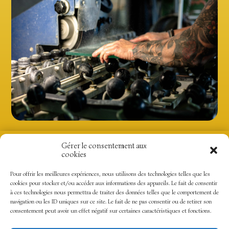
Gérer le consentement aux
Créati-Grav’
cookies
69 rue des Sarts
59870 RIEULAY
06.30.59.12.23
Pour offrir les meilleures expériences, nous utilisons des technologies telles que les
creatigrav@gmail.com
cookies pour stocker et/ou accéder aux informations des appareils. Le fait de consentir
à ces technologies nous permettra de traiter des données telles que le comportement de
navigation ou les ID uniques sur ce site. Le fait de ne pas consentir ou de retirer son
consentement peut avoir un effet négatif sur certaines caractéristiques et fonctions.
Mentions Légales
Politique de
Contact